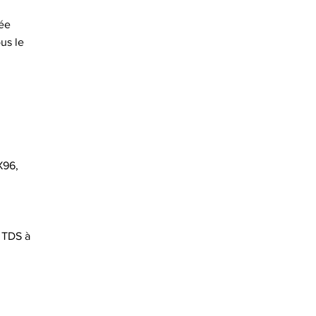
iée
us le
X96,
é TDS à